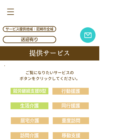
多機能型福祉施設 | 行動援護
就労継続支援B型 ​ | 生活介護
営業時間：平日9:00-18:00
サービス提供地域：尼崎市全域
送迎有り
提供サービス
ご覧になりたいサービスの
​ボタンをクリックしてください。
就労継続支援B型
行動援護
生活介護
同行援護
居宅介護
重度訪問
訪問介護
移動支援